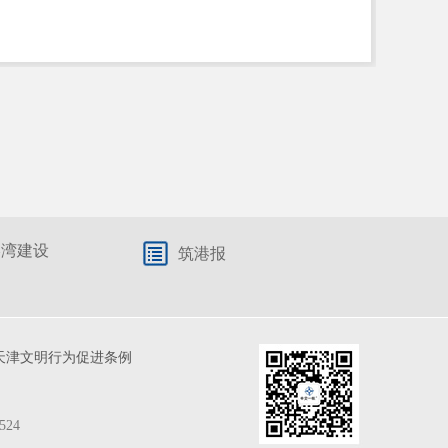
港湾建设
筑港报
天津文明行为促进条例
524