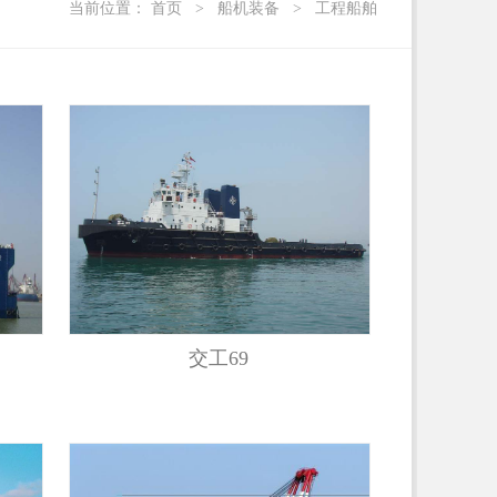
当前位置：
首页
>
船机装备
>
工程船舶
交工69