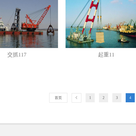
交抓117
起重11
首页
1
2
3
4