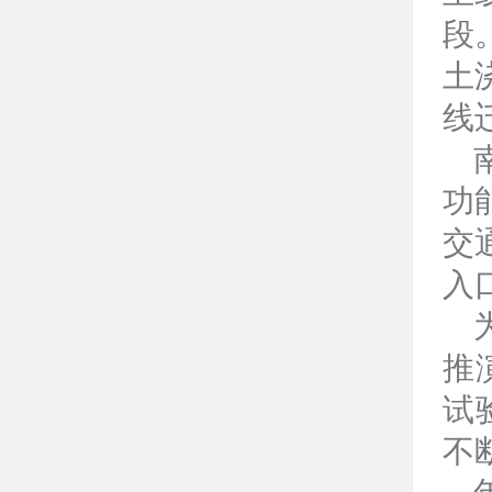
段
土
线
功
交
入
推
试
不