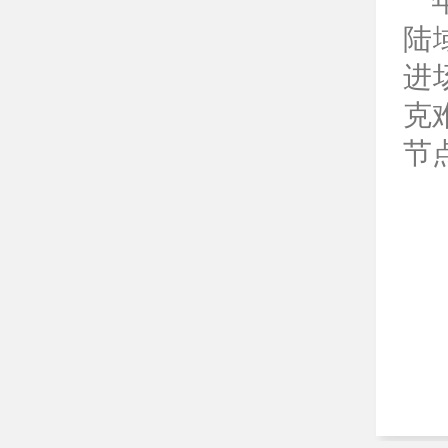
陆
进
克
节