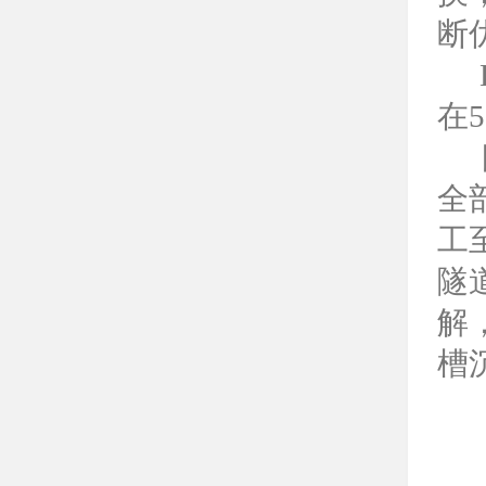
断
在
全
工
隧
解
槽