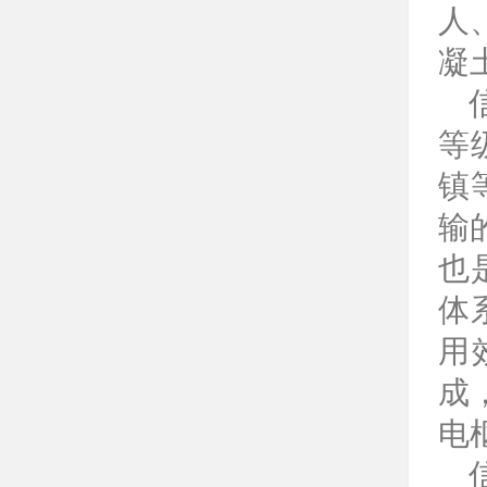
人
凝
等
镇
输
也
体
用
成
电