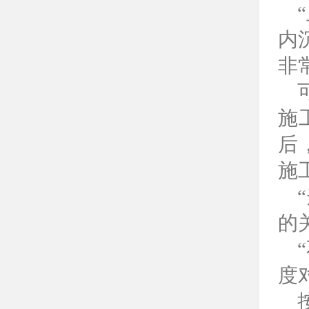
内
非
施
后
施
的
度