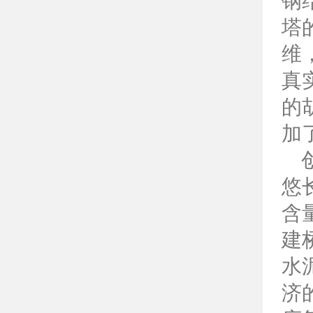
钢
塔
维
真
的
加
悠
含
建
水
济