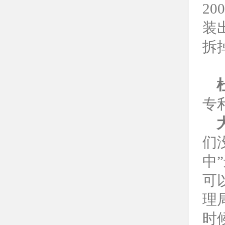
2
装
拆
专
们
中
可
理
时