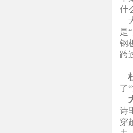
什
是
钢
跨
了
诗
穿