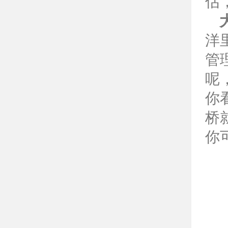
估
洋
管
呢
你
桥
你