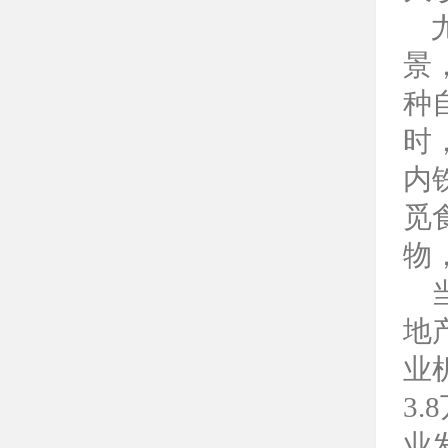
景
种
时
内
觅
物
地
业
3
业