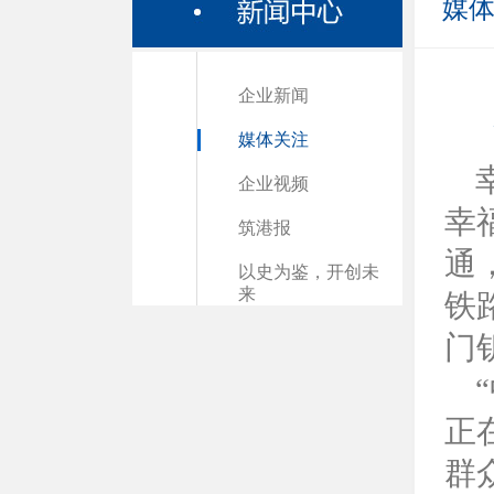
媒
企业新闻
媒体关注
企业视频
幸
筑港报
通
以史为鉴，开创未
来
铁
门
正
群