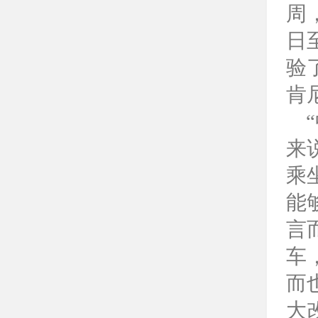
周
日
验
肯
来
乘
能
言
车
而
大