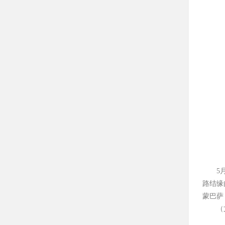
5
路结缘
蒙巴萨
（