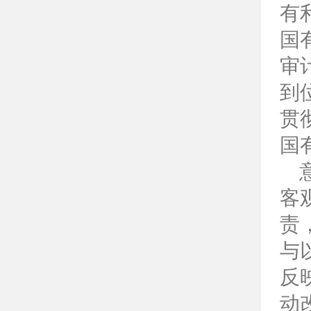
有
国
审
到
贯
国
客
责
与
反
动