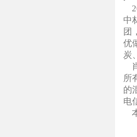
中
团
优
炭
所
的
电