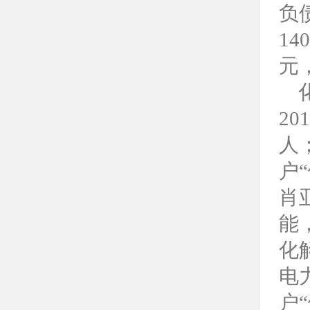
负
1
元
2
人
户
肖
能
化
电
户