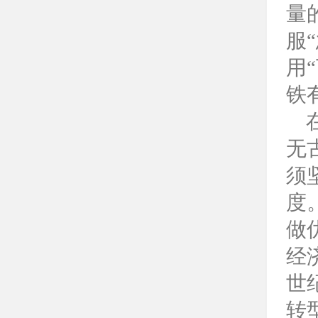
量
服
用
铁
在
无
须
度
做
经
世
转