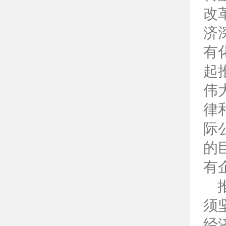
改
济
有
起
伟
律
际
的
有
推
须
经