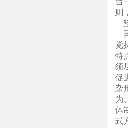
台
则
坚
国
党
特
须
促
杂
为
体
式