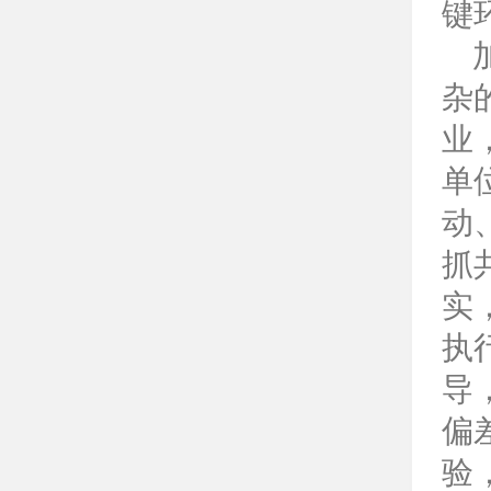
键
加
杂
业
单
动
抓
实
执
导
偏
验