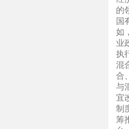
的
国
如
业
执
混
合
与
宜
制
筹