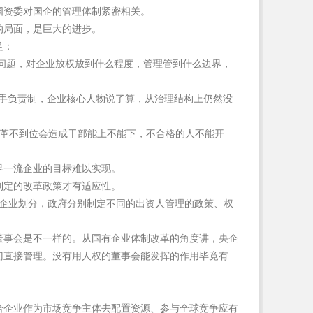
国资委对国企的管理体制紧密相关。
的局面，是巨大的进步。
足：
问题，对企业放权放到什么程度，管理管到什么边界，
把手负责制，企业核心人物说了算，从治理结构上仍然没
革不到位会造成干部能上不能下，不合格的人不能开
。
界一流企业的目标难以实现。
制定的改革政策才有适应性。
性企业划分，政府分别制定不同的出资人管理的政策、权
董事会是不一样的。从国有企业体制改革的角度讲，央企
门直接管理。没有用人权的董事会能发挥的作用毕竟有
给企业作为市场竞争主体去配置资源、参与全球竞争应有