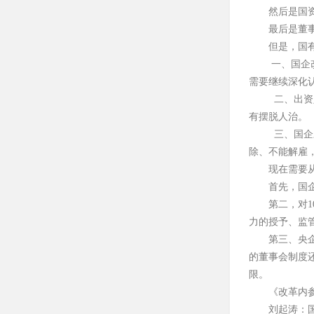
然后是国
最后是董
但是，国
一、国企
需要继续深化
二、出资
有摆脱人治。
三、国企
除、不能解雇
现在需要
首先，国
第二，对
力的授予、监
第三、央
的董事会制度
限。
《改革内
刘起涛：