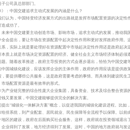
括子公司及总部部门。
参》：中国交建追求主动式发展的内涵是什么？
我们认为，中国转变经济发展方式的出路就是发挥市场配置资源的决定性
打造成功了。
，未来中国交建要主动创造市场、影响市场，追求主动式的发展，推动我
中全会提出，要让市场在资源配置中起决定性作用和更好发挥政府作用。
关系，实际上就是要处理好在资源配置中市场起决定性作用还是政府起决
济本质上就是市场决定资源配置的经济。健全社会主义市场经济体制必须
问题。随着改革推进，政府主导投资的方式会逐步退出，恰恰为中国交建
的中国城镇化建设，应该发挥企业的主体作用，政府的作用应该是提供政
程，要提供哪些公共服务，这是政府需要考虑的事情。而具体到建设民生
，市场配置资源是最有效率的形式。
作为产业链完整的综合性庞大企业集团，具备资金、技术及综合整合资源
没钱又要发展，中国交建能够提供完全的解决方案。
们提出“城镇化一体解决方案”概念，以促进我国的城镇化建设进程。比如
市给排系统，到产业配套、居民就业、民生保障等全流程予以保障。以前
个地区的建设，政府在后面购买社会服务。这样，政府就在投资领域退出
，企业得到了发展，地方经济得到了发展。这时，中国的地方政府就与发