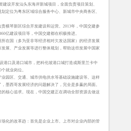
月投资建设开发汕头东海岸新城项目，全面负责项目策划、
规划定位为粤东区域综合服务中心、新城市中央商务区、
，负责横琴新区综合开发建设和运营。2013年，中国交建参
460亿建设项目等，中国交建都在积极推进。
据所在国（多为亚非等经济相对欠发达国家）的经济发展
市发展、产业发展等进行整体规划，帮助这些发展中国家
建设港口及港口城市，把科伦坡港口城打造成斯里兰卡中
00个就业岗位。
产业园区、交通、城市供电供水等基础设施建设等。这样
了，墨西哥发展经济的问题解决了，完全是多赢的局面。
建的核心追求。现在，中国交建正在调动全部资源去做这
市场化的改革趋：首先是企业上市。上市对企业内部的管