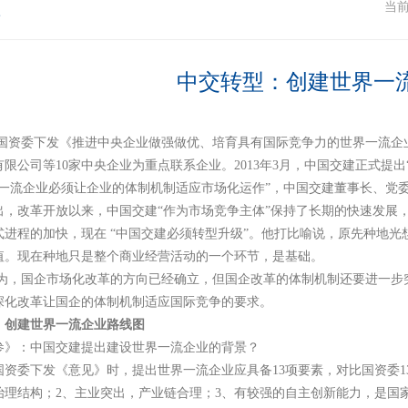
注
当
中交转型：创建世界一
年末,国资委下发《推进中央企业做强做优、培育具有国际竞争力的世界一流
限公司等10家中央企业为重点联系企业。2013年3月，中国交建正式提出
界一流企业必须让企业的体制机制适应市场化运作”，中国交建董事长、党
出，改革开放以来，中国交建“作为市场竞争主体”保持了长期的快速发展，
式进程的加快，现在 “中国交建必须转型升级”。他打比喻说，原先种地
值。现在种地只是整个商业经营活动的一个环节，是基础。
为，国企市场化改革的方向已经确立，但国企改革的体制机制还要进一步
深化改革让国企的体制机制适应国际竞争的要求。
：创建世界一流企业路线图
参》：中国交建提出建设世界一流企业的背景？
国资委下发《意见》时，提出世界一流企业应具备13项要素，对比国资委1
治理结构；2、主业突出，产业链合理；3、有较强的自主创新能力，是国