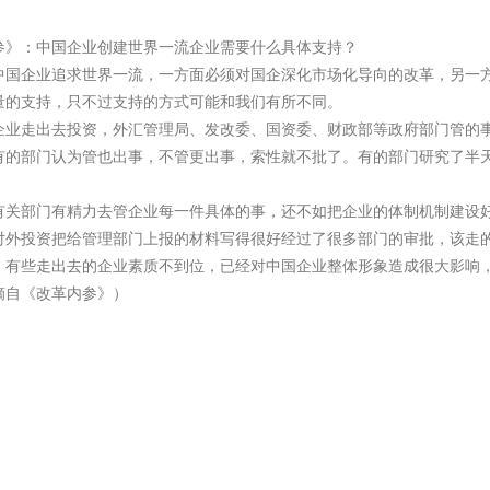
参》：中国企业创建世界一流企业需要什么具体支持？
中国企业追求世界一流，一方面必须对国企深化市场化导向的改革，另一
量的支持，只不过支持的方式可能和我们有所不同。
企业走出去投资，外汇管理局、发改委、国资委、财政部等政府部门管的
有的部门认为管也出事，不管更出事，索性就不批了。有的部门研究了半
有关部门有精力去管企业每一件具体的事，还不如把企业的体制机制建设
对外投资把给管理部门上报的材料写得很好经过了很多部门的审批，该走
，有些走出去的企业素质不到位，已经对中国企业整体形象造成很大影响
摘自《改革内参》）