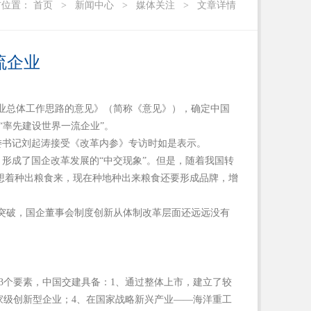
前位置：
首页
>
新闻中心
>
媒体关注
>
文章详情
流企业
企业总体工作思路的意见》（简称《意见》），确定中国
“率先建设世界一流企业”。
委书记刘起涛接受《改革内参》专访时如是表示。
形成了国企改革发展的“中交现象”。但是，随着我国转
光想着种出粮食来，现在种地种出来粮食还要形成品牌，增
突破，国企董事会制度创新从体制改革层面还远远没有
3个要素，中国交建具备：1、通过整体上市，建立了较
家级创新型企业；4、在国家战略新兴产业——海洋重工