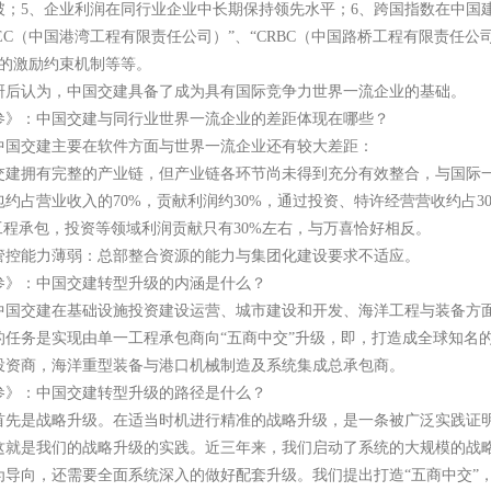
；5、企业利润在同行业企业中长期保持领先水平；6、跨国指数在中国建
HEC（中国港湾工程有限责任公司）”、“CRBC（中国路桥工程有限责任公
全的激励约束机制等等。
研后认为，中国交建具备了成为具有国际竞争力世界一流企业的基础。
参》：中国交建与同行业世界一流企业的差距体现在哪些？
中国交建主要在软件方面与世界一流企业还有较大差距：
交建拥有完整的产业链，但产业链各环节尚未得到充分有效整合，与国际
约占营业收入的70%，贡献利润约30%，通过投资、特许经营营收约占3
工程承包，投资等领域利润贡献只有30%左右，与万喜恰好相反。
管控能力薄弱：总部整合资源的能力与集团化建设要求不适应。
参》：中国交建转型升级的内涵是什么？
中国交建在基础设施投资建设运营、城市建设和开发、海洋工程与装备方
的任务是实现由单一工程承包商向“五商中交”升级，即，打造成全球知名
投资商，海洋重型装备与港口机械制造及系统集成总承包商。
参》：中国交建转型升级的路径是什么？
首先是战略升级。在适当时机进行精准的战略升级，是一条被广泛实践证
这就是我们的战略升级的实践。近三年来，我们启动了系统的大规模的战
为导向，还需要全面系统深入的做好配套升级。我们提出打造“五商中交”