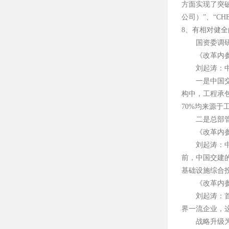
方面实现了突破
公司）”、“C
8、有相对健
国资委调
《改革内
刘起涛：
一是中国
构中，工程承包
70%均来源于
二是总部
《改革内
刘起涛：
前，中国交建
基础设施综合
《改革内
刘起涛：
界一流企业，
战略升级