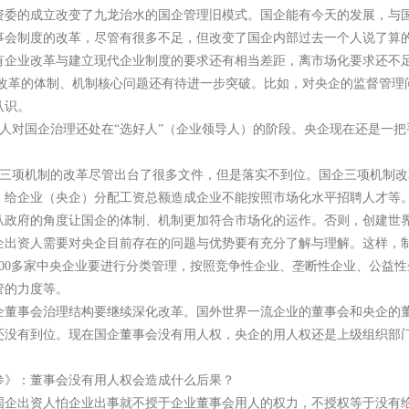
资委的成立改变了九龙治水的国企管理旧模式。国企能有今天的发展，与
事会制度的改革，尽管有很多不足，但改变了国企内部过去一个人说了算
有企业改革与建立现代企业制度的要求还有相当差距，离市场化要求还不
改革的体制、机制核心问题还有待进一步突破。比如，对央企的监督管理
认识。
人对国企治理还处在“选好人”（企业领导人）的阶段。央企现在还是一
三项机制的改革尽管出台了很多文件，但是落实不到位。国企三项机制改
，给企业（央企）分配工资总额造成企业不能按照市场化水平招聘人才等
从政府的角度让国企的体制、机制更加符合市场化的运作。否则，创建世
企出资人需要对央企目前存在的问题与优势要有充分了解与理解。这样，
100多家中央企业要进行分类管理，按照竞争性企业、垄断性企业、公益
管的力度等。
企董事会治理结构要继续深化改革。国外世界一流企业的董事会和央企的
还没有到位。现在国企董事会没有用人权，央企的用人权还是上级组织部
参》：董事会没有用人权会造成什么后果？
国企出资人怕企业出事就不授于企业董事会用人的权力，不授权等于没有