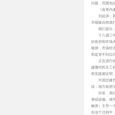
问题，范围包
《改革内
刘起涛：
升级版自然就
我们提出
十八届三
好政府和市场
规律，市场经
和监管不到位
正在进行
建哪些民生工
和实践都证明
中国交建
说，地方政府
目前，我
基础设施、城
融资）主导一
在这个过程中