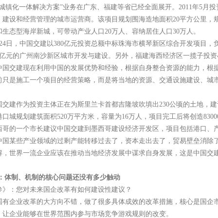
“城镇化一体解决方案”业务在广东、福建等省已经全面展开。2011年5
、建设和经营管理的城市运营商。该项目规划围海造地面积20平方公里，
生态型海岸新城，可带动产业人口20万人、容纳居住人口30万人。
7月24日，中国交建以380亿元投资总额中标珠海市横琴新区综合开发项目
00亿元的广州南沙新区城市开发与建设。另外，福建海西经济区一揽子投资
中国交建现在利用中国的发展优势和经验，根据自身整合资源的能力，根
前只是施工一个项目的经营策略，而是将当地的资源、交通设施建设、城
国交建作为投资主体正在为斯里兰卡首都吉隆坡吹填出230公顷的土地，
口城规划建筑面积520万平方米，容量为16万人，项目完工后将创造830
西哥的一个市长建议中国交建到墨西哥建设经济开发区，项目包括港口、
中国某些产业领域的过剩产能转移过去了，资本走出去了，贸易壁垒消除
解，世界一流企业应该在推动当地经济发展中谋求自身发展，这是中国交
：体制、机制的核心问题还没有多少触动
参》：您对未来国企改革有如何建设性建议？
国有企业改革的大方向不错，做了很多具体成效的改革措施，核心是国企
，让企业能够在世界范围内参与市场竞争游戏规则的改变。