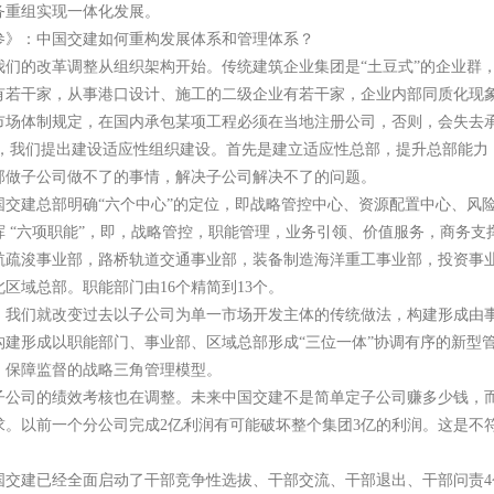
务重组实现一体化发展。
参》：中国交建如何重构发展体系和管理体系？
我们的改革调整从组织架构开始。传统建筑企业集团是“土豆式”的企业群
有若干家，从事港口设计、施工的二级企业有若干家，企业内部同质化现
市场体制规定，在国内承包某项工程必须在当地注册公司，否则，会失去
，我们提出建设适应性组织建设。首先是建立适应性总部，提升总部能力
部做子公司做不了的事情，解决子公司解决不了的问题。
国交建总部明确“六个中心”的定位，即战略管控中心、资源配置中心、风
挥 “六项职能”，即，战略管控，职能管理，业务引领、价值服务，商务支
航疏浚事业部，路桥轨道交通事业部，装备制造海洋重工事业部，投资事
区域总部。职能部门由16个精简到13个。
，我们就改变过去以子公司为单一市场开发主体的传统做法，构建形成由事
构建形成以职能部门、事业部、区域总部形成“三位一体”协调有序的新型
、保障监督的战略三角管理模型。
子公司的绩效考核也在调整。未来中国交建不是简单定子公司赚多少钱，
求。以前一个分公司完成2亿利润有可能破坏整个集团3亿的利润。这是不
国交建已经全面启动了干部竞争性选拔、干部交流、干部退出、干部问责