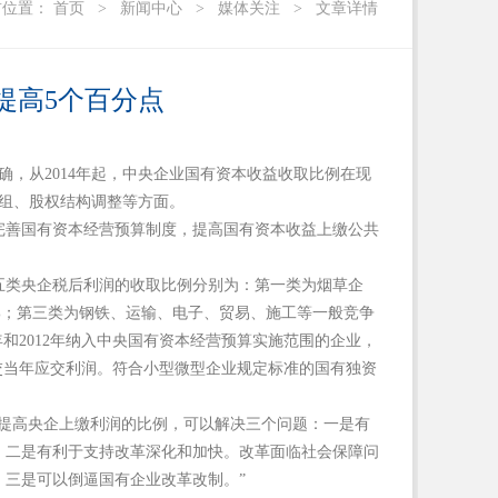
前位置：
首页
>
新闻中心
>
媒体关注
>
文章详情
提高5个百分点
确，从
2014
年起，中央企业国有资本收益收取比例在现
组、股权结构调整等方面。
完善国有资本经营预算制度，提高国有资本收益上缴公共
五类央企税后利润的收取比例分别为：第一类为烟草企
%
；第三类为钢铁、运输、电子、贸易、施工等一般竞争
年和
2012
年纳入中央国有资本经营预算实施范围的企业，
交当年应交利润。符合小型微型企业规定标准的国有独资
过提高央企上缴利润的比例，可以解决三个问题：一是有
；二是有利于支持改革深化和加快。改革面临社会保障问
三是可以倒逼国有企业改革改制。”