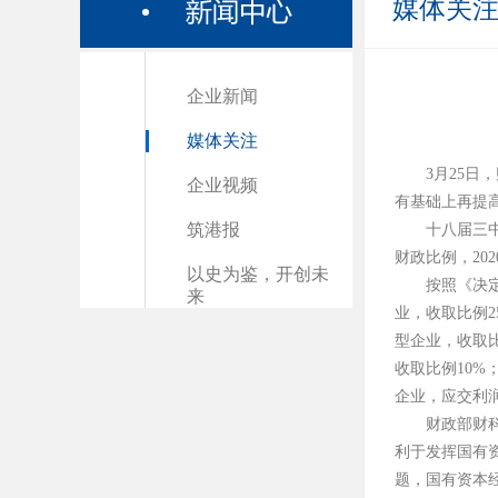
媒体关
企业新闻
媒体关注
3
月
25
日，
企业视频
有基础上再提
筑港报
十八届三
财政比例，
202
以史为鉴，开创未
按照《决
来
业，收取比例
2
型企业，收取
收取比例
10%
企业，应交利
财政部财
利于发挥国有
题，国有资本