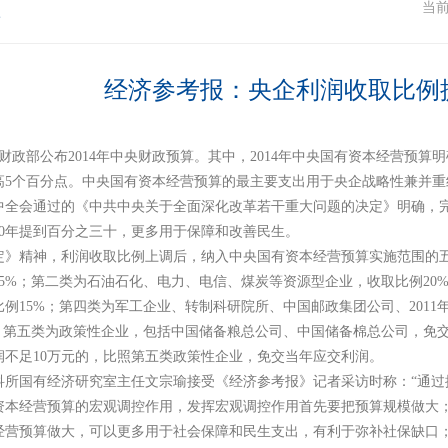
注
当
经济参考报：央企利润收取比例
财政部公布
2014
年中央财政预算。其中，
2014
年中央国有资本经营预算明
高
5
个百分点。中央国有资本经营预算的最主要支出用于央企战略性兼并重
中全会通过的《中共中央关于全面深化改革若干重大问题的决定》明确，
0
年提到百分之三十，更多用于保障和改善民生。
定》精神，利润收取比例上调后，纳入中央国有资本经营预算实施范围的
5%
；第二类为石油石化、电力、电信、煤炭等资源型企业，收取比例
20
比例
15%
；第四类为军工企业、转制科研院所、中国邮政集团公司、
2011
；第五类为政策性企业，包括中国储备粮总公司、中国储备棉总公司，免
润不足
10
万元的，比照第五类政策性企业，免交当年应交利润。
科所国有经济研究室主任文宗瑜接受《经济参考报》记者采访时称：“通
资本经营预算的宏观调控作用，发挥宏观调控作用首先要把预算规模做大
经营预算做大，可以更多用于社会保障和民生支出，有利于弥补社保缺口；