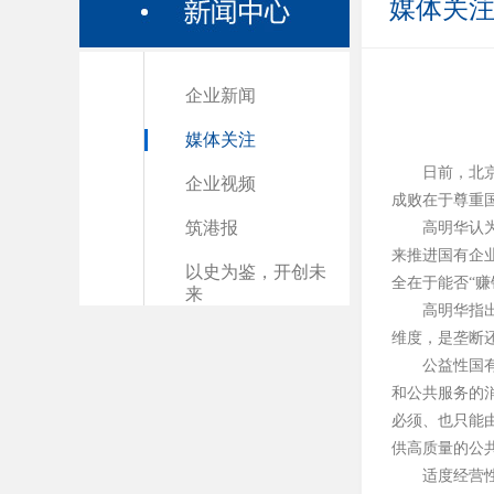
媒体关
企业新闻
媒体关注
日前，北
企业视频
成败在于尊重
筑港报
高明华认
来推进国有企
以史为鉴，开创未
全在于能否
“
赚
来
高明华指
维度，是垄断
公益性国
和公共服务的
必须、也只能
供高质量的公
适度经营