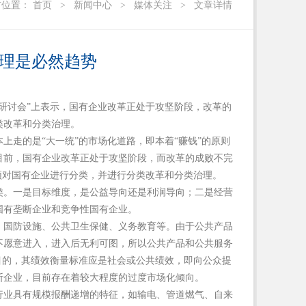
前位置：
首页
>
新闻中心
>
媒体关注
>
文章详情
理是必然趋势
研讨会
”
上表示，国有企业改革正处于攻坚阶段，改革的
类改革和分类治理。
本上走的是
“
大一统
”
的市场化道路，即本着
“
赚钱
”
的原则
目前，国有企业改革正处于攻坚阶段，而改革的成败不完
须对国有企业进行分类，并进行分类改革和分类治理。
类。一是目标维度，是公益导向还是利润导向；二是经营
国有垄断企业和竞争性国有企业。
、国防设施、公共卫生保健、义务教育等。由于公共产品
不愿意进入，进入后无利可图，所以公共产品和公共服务
目的，其绩效衡量标准应是社会或公共绩效，即向公众提
断企业，目前存在着较大程度的过度市场化倾向。
行业具有规模报酬递增的特征，如输电、管道燃气、自来