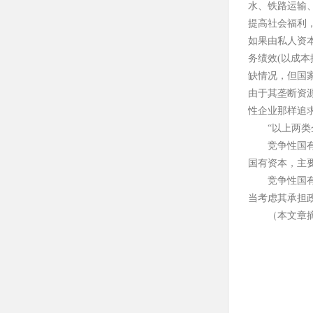
水、铁路运输
提高社会福利
如果由私人资
务绩效
(
以成本
缺情况，但国
由于其垄断资
性企业那样追
“
以上两类
竞争性国
国有资本，主
竞争性国
当考虑其承担
（本文章