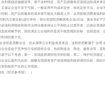
、水利基础设施建设等。基于这种特征，其产品或服务应该按边际成本来
，又保证企业不至于亏损，一般采用平均成本定价，按此定价方法，企业
本控制，则产品和服务的成本很可能会大幅度上升，从而影响消费者福利
控制为主要目标
)
进行评价；部分资源型垄断国有企业
(
石油、黄金等矿产
家必须利用税收和相关法律法规来保证公平和防止过度开发，以保证资源
源是政府赋予的，因此满足公众福利亦是其不能忽视的目标，也就是说，
求利润的最大化。
企业部是垄断企业，但从保障公众利益角度来说，这样的垄断属于
‘
合理
’
有企业是处于竞争性行业的国有企业，包括制造业、商业、服务业等，是
要基于以下考虑：第一，实现政府调控经济的职能；第二，维护经济稳定
有企业以盈利为目的，能够实现国有资产保值增值和政府调控目标，因此
政策职能所产生的公共绩效。
摘自《经济参考报》。）