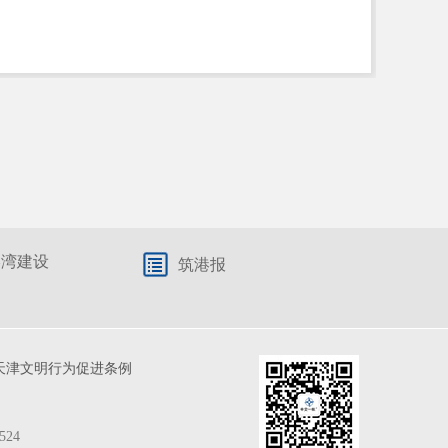
港湾建设
筑港报
天津文明行为促进条例
524