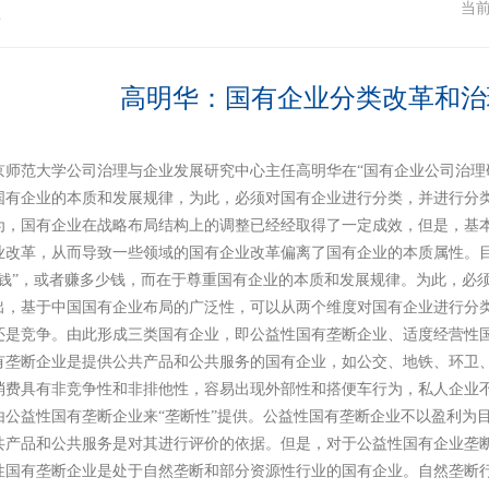
注
当
高明华：国有企业分类改革和治
京师范大学公司治理与企业发展研究中心主任高明华在
“
国有企业公司治理
国有企业的本质和发展规律，为此，必须对国有企业进行分类，并进行分
为，国有企业在战略布局结构上的调整已经经取得了一定成效，但是，基
业改革，从而导致一些领域的国有企业改革偏离了国有企业的本质属性。
钱
”
，或者赚多少钱，而在于尊重国有企业的本质和发展规律。为此，必
出，基于中国国有企业布局的广泛性，可以从两个维度对国有企业进行分
还是竞争。由此形成三类国有企业，即公益性国有垄断企业、适度经营性
有垄断企业是提供公共产品和公共服务的国有企业，如公交、地铁、环卫
消费具有非竞争性和非排他性，容易出现外部性和搭便车行为，私人企业
由公益性国有垄断企业来
“
垄断性
”
提供。公益性国有垄断企业不以盈利为
共产品和公共服务是对其进行评价的依据。但是，对于公益性国有企业垄
性国有垄断企业是处于自然垄断和部分资源性行业的国有企业。自然垄断