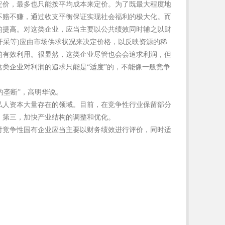
定价，最多也只能按平均成本来定价。为了既最大程度地
不赔不赚，通过收支平衡保证实现社会福利的极大化。而
的提高。对这类企业，应当主要以公共绩效同时辅之以财
开采等
)
应由市场供求状况来决定价格，以反映资源的稀
的有效利用。很显然，这类企业尽管也会会追求利润，但
这类企业对利润的追求只能是
“
适度
”
的，不能像一般竞争
的垄断
”
，高明华说。
私人资本大量存在的领域。目前，在竞争性行业保留部分
；第三，加快产业结构的调整和优化。
对竞争性国有企业应当主要以财务绩效进行评价，同时适