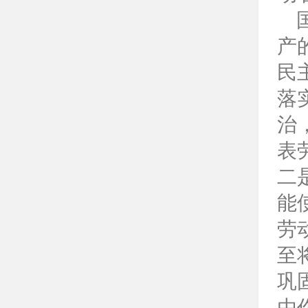
产
民
落
治
表
二
能
劳
至
巩
由