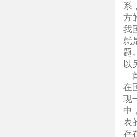
系
方
我
就
题
以
在
现
中
表
存