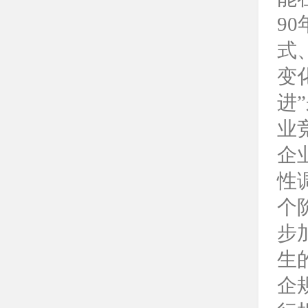
90
式
变
进
”
业
企
性
个
步
生
企