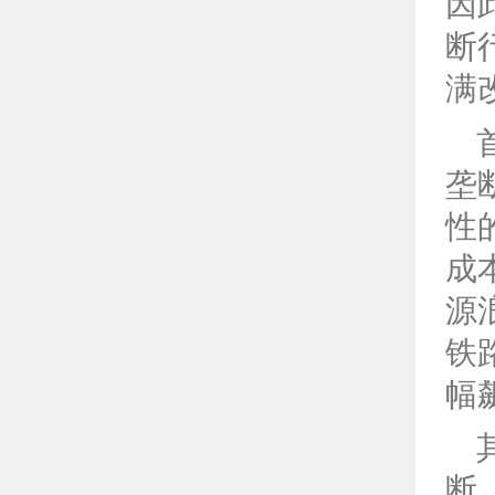
因
断
满
垄
性
成
源
铁
幅
断