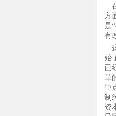
方
是
“
有
始
已
革
重
制
资