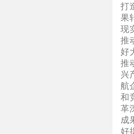
打
果
现
推
好
推
兴
航
和
革
成
好