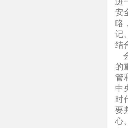
进
安
略
记
结
的
管
中
时
要
心