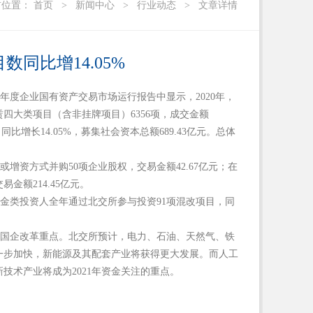
前位置：
首页
>
新闻中心
>
行业动态
>
文章详情
同比增14.05%
0
年度企业国有资产交易市场运行报告中显示，
2020
年，
赁四大类项目（含非挂牌项目）
6356
项，成交金额
，同比增长
14.05%
，募集社会资本总额
689.43
亿元。总体
权或增资方式并购
50
项企业股权，交易金额
42.67
亿元；在
交易金额
214.45
亿元。
基金类投资人全年通过北交所参与投资
91
项混改项目，同
的国企改革重点。北交所预计，电力、石油、天然气、铁
一步加快，新能源及其配套产业将获得更大发展。而人工
新技术产业将成为
2021
年资金关注的重点。