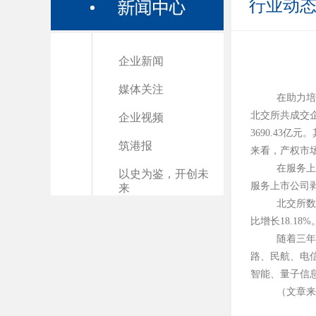
行业动
企业新闻
媒体关注
在助力
北交所共成交
企业视频
3690.43
亿元。
筑港报
来看，产权市
在服务
以史为鉴，开创未
服务上市公司
来
北交所
比增长
18.18%
随着三
路、民航、电
智能、量子信
（文章