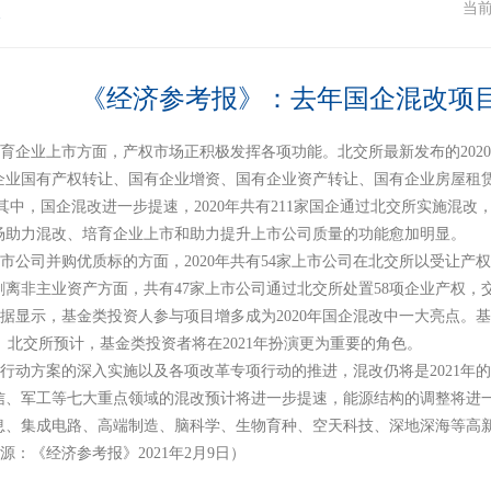
态
当
《经济参考报》：去年国企混改项目数
培育企业上市方面，产权市场正积极发挥各项功能。北交所最新发布的
202
企业国有产权转让、国有企业增资、国有企业资产转让、国有企业房屋租
其中，国企混改进一步提速，
2020
年共有
211
家国企通过北交所实施混改
场助力混改、培育企业上市和助力提升上市公司质量的功能愈加明显。
上市公司并购优质标的方面，
2020
年共有
54
家上市公司在北交所以受让产
剥离非主业资产方面，共有
47
家上市公司通过北交所处置
58
项企业产权，
数据显示，基金类投资人参与项目增多成为
2020
年国企混改中一大亮点。
。北交所预计，基金类投资者将在
2021
年扮演更为重要的角色。
年行动方案的深入实施以及各项改革专项行动的推进，混改仍将是
2021
年
信、军工等七大重点领域的混改预计将进一步提速，能源结构的调整将进
息、集成电路、高端制造、脑科学、生物育种、空天科技、深地深海等高
来源：《经济参考报》
2021
年
2
月
9
日）