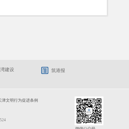
港湾建设
筑港报
天津文明行为促进条例
524