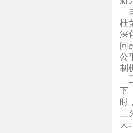
新
杜
深
问
公
制
下
时
三
大