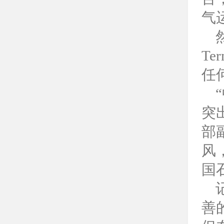
气
T
任
突
部
风
国
善