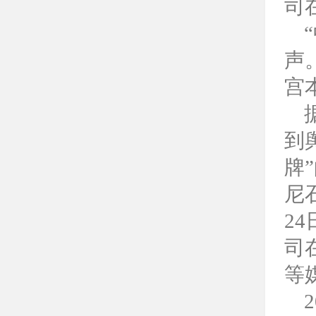
司
声
宫
到
牌
尼
2
司
等