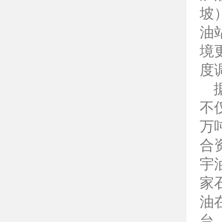
坡
油
境
度
不
万
合
宇
家
油
台