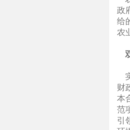
政
给
农
财
本
范
引