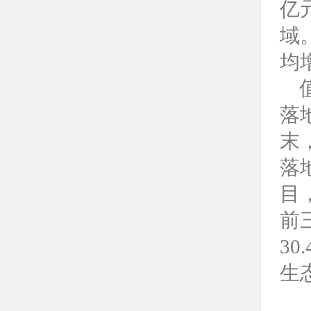
亿
域
均
落
末
落
目
前
3
生