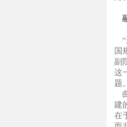
国
副
这
题
建
在
而