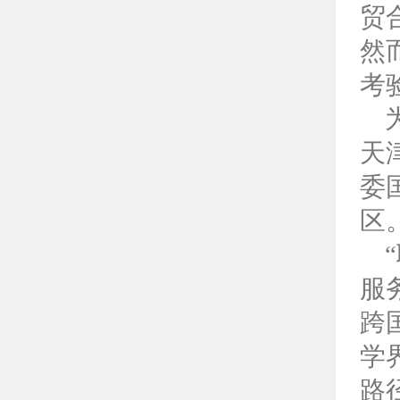
贸
然
考
天
委
区
服
跨
学
路