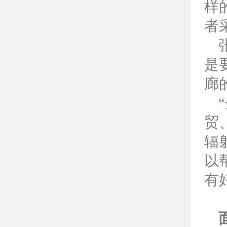
样
者
是
廊
贸
辐
以
有