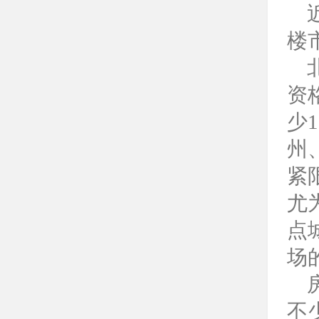
楼
资
少
州
紧
尤
点
场
不