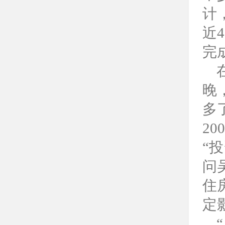
计
近
完
晚
多
2
“
问
住
定