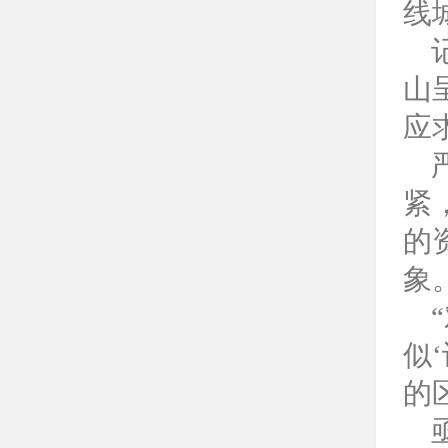
线
山
应
紧
的
象
似
的