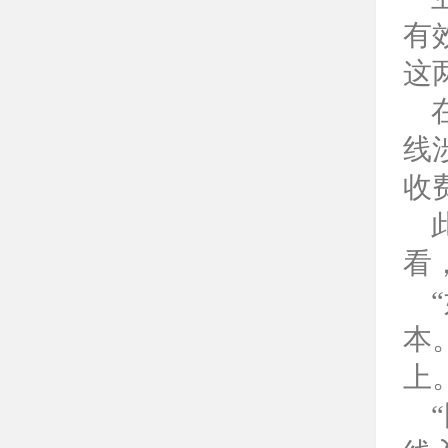
有
这
在
线
收
此
看
“
本
上
“