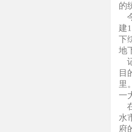
的
今
建
下
地
记
目
里
一
在
水
府