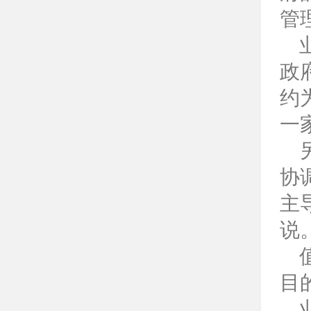
管
业
政
约
一
另
协
主
说
值
目
业