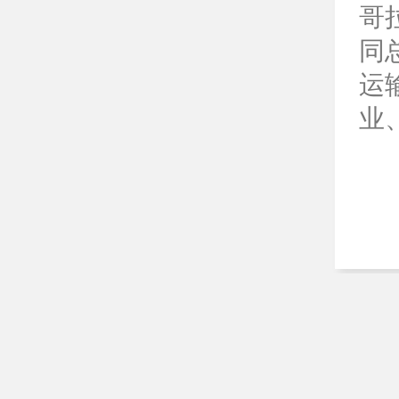
哥
同
运
业