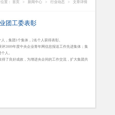
前位置：
首页
>
新闻中心
>
行业动态
>
文章详情
业团工委表彰
个人，集团1个集体，2名个人获得表彰。
评2009年度中央企业青年网信息报送工作先进集体；集
进个人。
取得了良好成效，为增进央企间的工作交流，扩大集团共