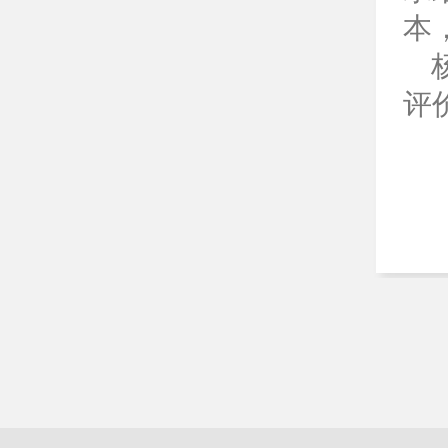
本
杨
评