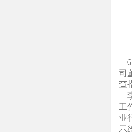
司
查
李
工
业
示