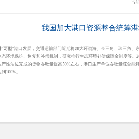
态
当
我国加大港口资源整合统筹港
进“两型”港口发展，交通运输部门近期将加大环渤海、长三角、珠三角、
态环境保护、恢复和补偿机制，研究推行生态环境补偿保障金制度等。202
产性泊位完成的货物吞吐量提高50%左右，港口生产单位吞吐量综合能耗
到100%。