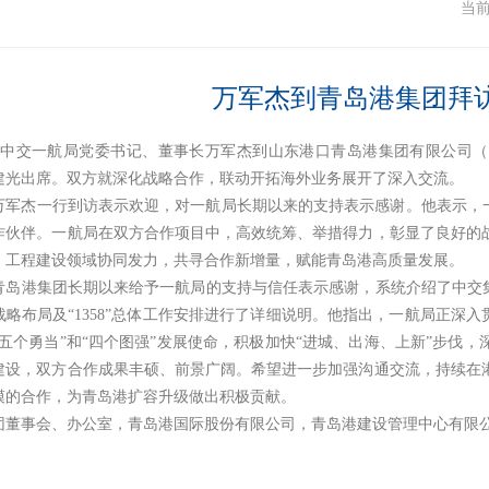
闻
当
万军杰到青岛港集团拜
日，中交一航局党委书记、董事长万军杰到山东港口青岛港集团有限公司（
建光出席。双方就深化战略合作，联动开拓海外业务展开了深入交流。
万军杰一行到访表示欢迎，对一航局长期以来的支持表示感谢。他表示，一
作伙伴。一航局在双方合作项目中，高效统筹、举措得力，彰显了良好的
、工程建设领域协同发力，共寻合作新增量，赋能青岛港高质量发展。
青岛港集团长期以来给予一航局的支持与信任表示感谢，系统介绍了中交集团
略布局及“1358”总体工作安排进行了详细说明。他指出，一航局正深
“五个勇当”和“四个图强”发展使命，积极加快“进城、出海、上新”步伐
建设，双方合作成果丰硕、前景广阔。希望进一步加强沟通交流，持续在
模的合作，为青岛港扩容升级做出积极贡献。
团董事会、办公室，青岛港国际股份有限公司，青岛港建设管理中心有限