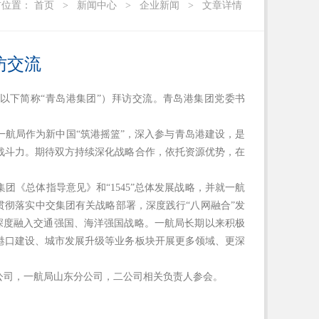
前位置：
首页
>
新闻中心
>
企业新闻
>
文章详情
访交流
以下简称“青岛港集团”）拜访交流。青岛港集团党委书
航局作为新中国“筑港摇篮”，深入参与青岛港建设，是
战斗力。期待双方持续深化战略合作，依托资源优势，在
《总体指导意见》和“1545”总体发展战略，并就一航
入贯彻落实中交集团有关战略部署，深度践行“八网融合”发
，深度融入交通强国、海洋强国战略。一航局长期以来积极
港口建设、城市发展升级等业务板块开展更多领域、更深
公司，一航局山东分公司，二公司相关负责人参会。