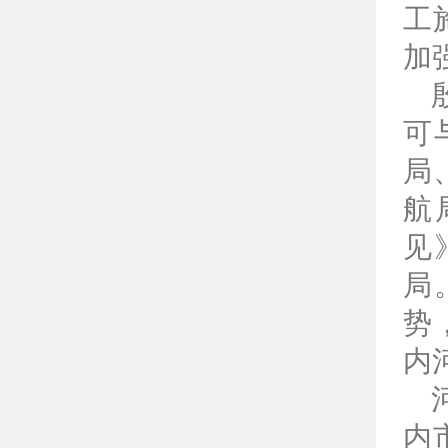
工
加
可
局
航
见
局
势
内
内