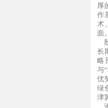
厚
作
术
面
长
略
与
优
绿
津