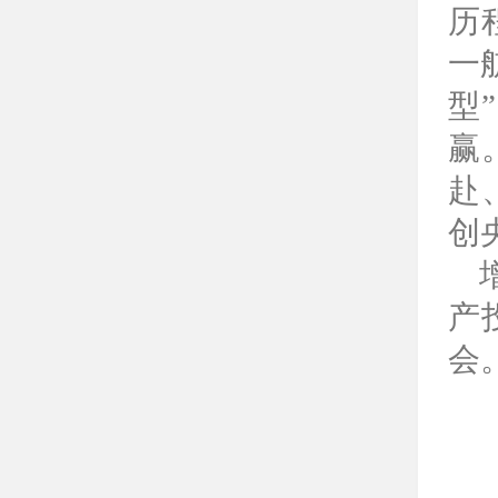
历
一
型
赢
赴
创
产
会