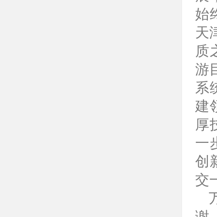
始
天
质
游
系
建
厚
一
创
交
谢