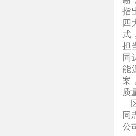
指
四
式
担
同
能
案
质
同
公