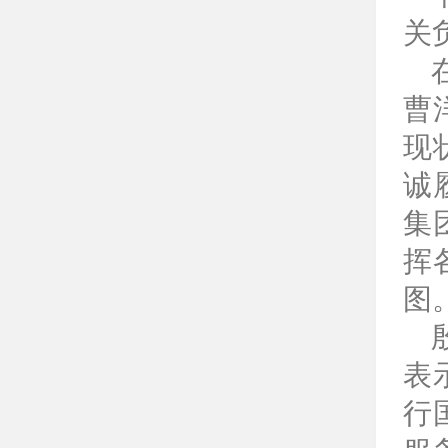
关
曹
现
诚
集
挥
图
表
行