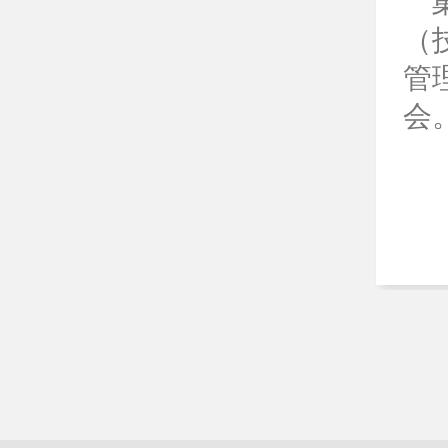
（
管
会