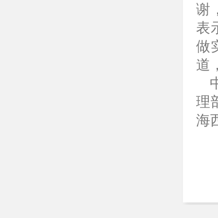
谢
表
做
道
理
海