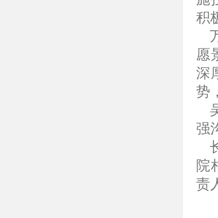
积
愿
深
势
强
院
责