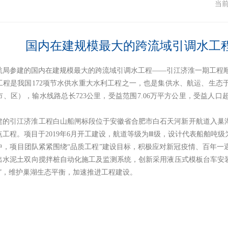
闻
当
国内在建规模最大的跨流域引调水工
航局参建的国内在建规模最大的跨流域引调水工程——引江济淮一期工程
工程是我国172项节水供水重大水利工程之一，也是集供水、航运、生态
市、区），输水线路总长723公里，受益范围7.06万平方公里，受益人口
建的引江济淮工程白山船闸标段位于安徽省合肥市白石天河新开航道入巢
工程。项目于2019年6月开工建设，航道等级为Ⅲ级，设计代表船舶吨级为1
中，项目团队紧紧围绕“品质工程”建设目标，积极应对新冠疫情、百年一
出水泥土双向搅拌桩自动化施工及监测系统，创新采用液压式模板台车安
染”，维护巢湖生态平衡，加速推进工程建设。