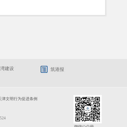
港湾建设
筑港报
天津文明行为促进条例
524