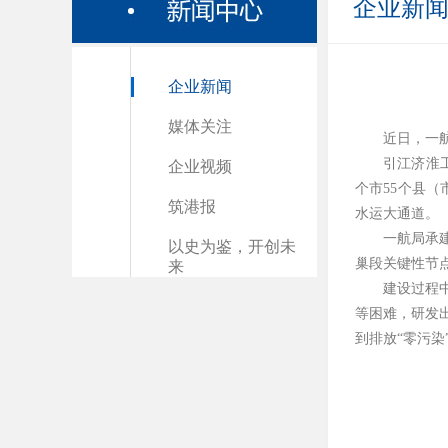
企业新
企业新闻
媒体关注
近日，一
引江济淮
企业视频
个市55个县（
筑港报
水运大通道。
一航局承
以史为鉴，开创未
巢段关键性节点
来
建设过程
等困难，研发
到排放“零污