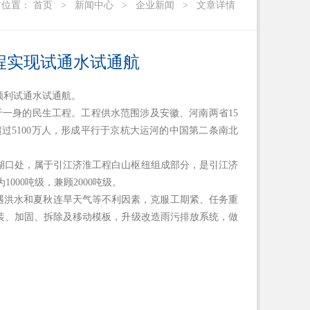
前位置：
首页
>
新闻中心
>
企业新闻
>
文章详情
程实现试通水试通航
顺利试通水试通航。
于一身的民生工程。工程供水范围涉及安徽、河南两省15
超过5100万人，形成平行于京杭大运河的中国第二条南北
湖口处，属于引江济淮工程白山枢纽组成部分，是引江济
000吨级，兼顾2000吨级。
遇洪水和夏秋连旱天气等不利因素，克服工期紧、任务重
装、加固、拆除及移动模板，升级改造雨污排放系统，做