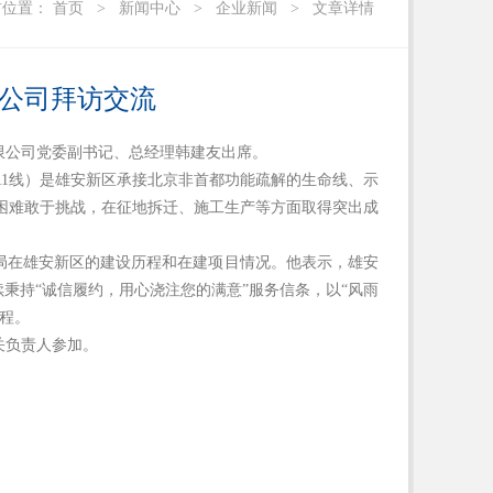
前位置：
首页
>
新闻中心
>
企业新闻
>
文章详情
公司拜访交流
限公司党委副书记、总经理韩建友出席。
1线）是雄安新区承接北京非首都功能疏解的生命线、示
困难敢于挑战，在征地拆迁、施工生产等方面取得突出成
局在雄安新区的建设历程和在建项目情况。他表示，雄安
秉持“诚信履约，用心浇注您的满意”服务信条，以“风雨
程。
关负责人参加。