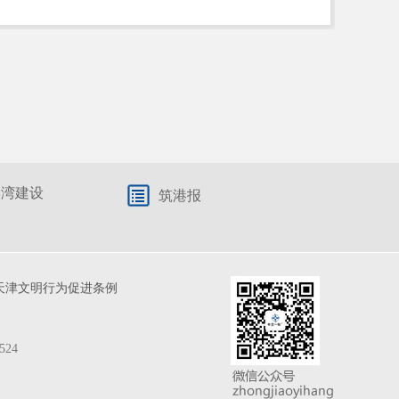
港湾建设
筑港报
天津文明行为促进条例
524