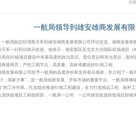
闻
当
一航局领导到雄安雄商发展有限
4日，一航局副总经理殷天军到雄安雄商发展有限公司拜访交流。雄商发展有
殷天军一行到访表示欢迎。他表示，雄安新区至北京大兴国际机场项目（R
航局在R1线项目建设中有着高度的政治意识、责任意识和担当意识，面对
局再接再厉，严控工期节点，高质量、高标准建设好R1线工程。
雄商发展有限公司给予一航局的高度评价和支持表示感谢，并介绍了一航
大计，国家大事”，是一航局创新发展、开拓市场的重要平台。一航局将继续
程”的工作作风，扎实稳步推进R1线工程建设，全力打造精品工程、标杆工
轨道快线项目工程指挥部，一航局一公司、一公司雄安轨道快线项目部相