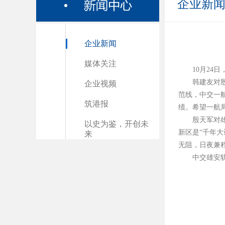
企业新
企业新闻
媒体关注
10月2
韩建友对
企业视频
范线，中交一
筑港报
绩。希望一航
殷天军对
以史为鉴，开创未
新区是“千年
来
无阻，日夜兼
中交雄安