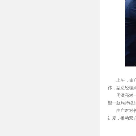
上午，由
伟，副总经理
周洪亮对
望一航局持续
由广君对
进度，推动双