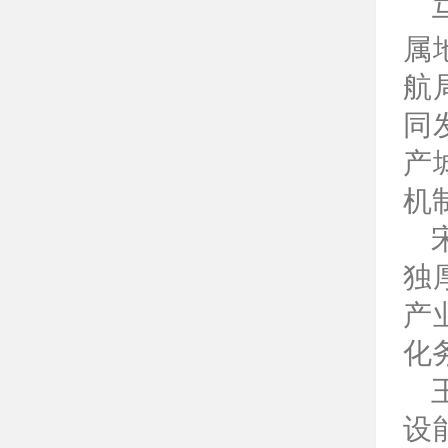
属
航
同
产
机
独
产
化
设