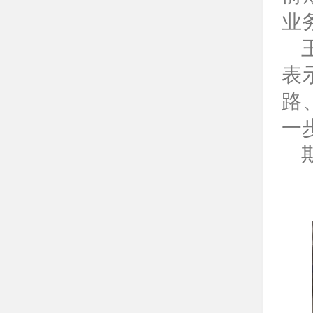
业
表
路
一