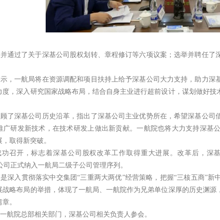
议并通过了关于深基公司股权划转、章程修订等六项议案；选举并聘任了
表示，一航局将在资源调配和项目扶持上给予深基公司大力支持，助力深
力度，深入研究国家战略布局，结合自身主业进行超前设计，谋划做好技
。
回顾了深基公司历史沿革，指出了深基公司主业优势所在，希望深基公司
推广研发新技术，在技术研发上做出新贡献。一航院也将大力支持深基
展，取得新突破。
成功召开，标志着深基公司股权改革工作取得重大进展。改革后，深
深基公司正式纳入一航局二级子公司管理序列。
革是深入贯彻落实中交集团
“三重两大两优”经营策略，把握“三核五商”
展战略布局的举措，体现了一航局、一航院作为兄弟单位深厚的历史渊源
篇章。
、一航院总部相关部门，深基公司相关负责人参会。