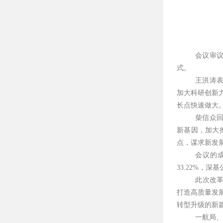
会议审
式。
王洪涛
加大科研创新
长点快速做大
柴信众
新基因，加大
点，谋求新发
会议的
33.22%，
此次改
打造高质量发
转型升级的新
一航局