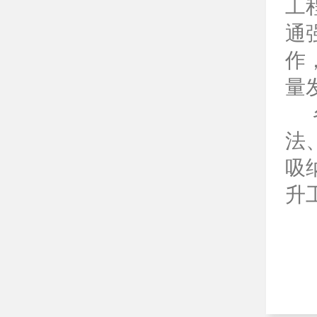
工
通
作
量
法
吸
升