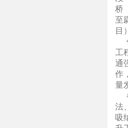
桥
至
目
工
通
作
量
法
吸