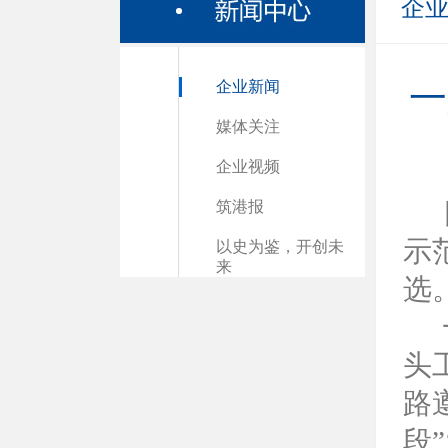
企
企业新闻
一
媒体关注
企业视频
筑港报
示
以史为鉴，开创未
来
选
头
路
段
”