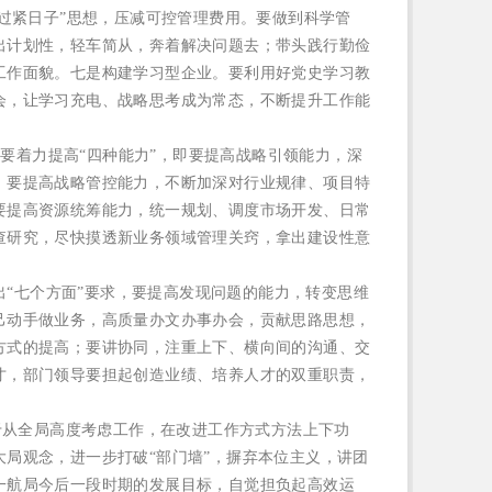
“过紧日子”思想，压减可控管理费用。
要做到科学管
出计划性，轻车简从，奔着解决问题去；带头践行勤俭
工作面貌。
七是构建学习型企业。
要利用好党史学习教
会，让学习充电、战略思考成为常态，不断提升工作能
门
要着力提高
“四种能力”
，即要
提高战略引领能力
，深
；要
提高战略管控能力
，不断加深对行业规律、项目特
要
提高资源统筹能力
，统一规划、调度市场开发、日常
查研究，尽快摸透新业务领域管理关窍，拿出建设性意
出
“七个方面”
要求，
要提高发现问题的能力
，
转变思维
己动手做业务
，高质量办文办事办会，贡献思路思想，
方式的提高；
要讲协同
，注重上下、横向间的沟通、交
才
，部门领导要担起创造业绩、培养人才的双重职责，
于从全局高度考虑工作，在改进工作方式方法上下功
大局观念，进一步打破
“部门墙”，摒弃本位主义，讲团
一航局今后一段时期的发展目标，自觉担负起高效运