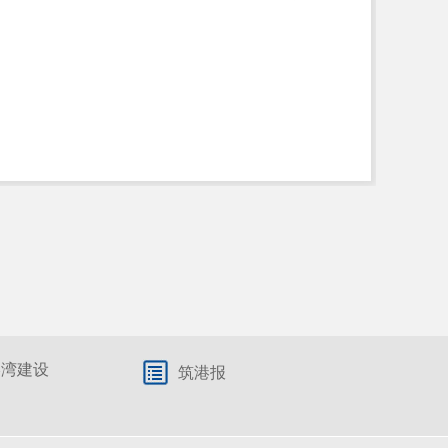
港湾建设
筑港报