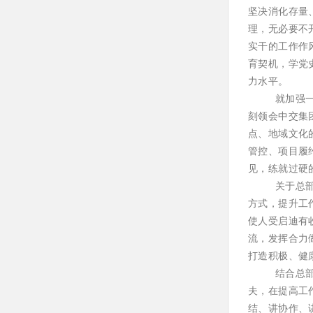
坚决消化存量
理，无必要不
实干的工作作
育契机，学党
力水平。
就加强
刻领会中交集
点、地域文化
管控、项目履
见，练就过硬
关于
总
方式，提升工
使人受启迪有
流，发挥合力
打造积极、健
结合总
夫，在提高工
结、讲协作、