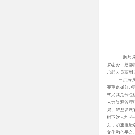
一航局
展态势，总部
总部人员薪酬
王洪涛
要重点抓好
7
式尤其是分包
人力资源管理
局、转型发展
时下达人均劳
划，加速推进
文化融合平台