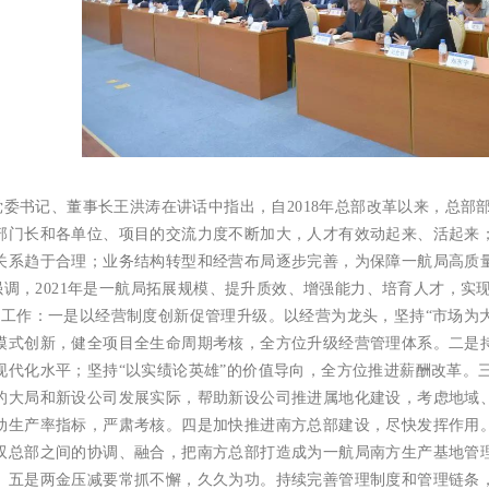
党委书记、董事长王洪涛在讲话中指出，自
2018年总部改革以来，总
部门长和各单位、项目的交流力度不断加大，人才有效动起来、活起来
关系趋于合理；业务结构转型和经营布局逐步完善，为保障一航局高质
强调，
2021年是一航局拓展规模、提升质效、增强能力、培育人才，实
项工作：
一是以经营制度创新促管理升级。
以经营为龙头，坚持
“市场为
模式创新，健全项目全生命周期考核，全方位升级经营管理体系。
二是
现代化水平；坚持
“以实绩论英雄”的价值导向，全方位推进薪酬改革。
的大局和新设公司发展实际，帮助新设公司推进属地化建设，考虑地域
动生产率指标，严肃考核。
四是加快推进南方总部建设，尽快发挥作用
双总部之间的协调、融合，把南方总部打造成为一航局南方生产基地管
。
五是两金压减要常抓不懈，久久为功。
持续完善管理制度和管理链条