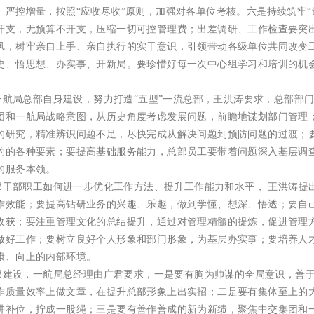
、严控增量，按照“应收尽收”原则，加强对各单位考核。
六是持续筑牢
开支，无预算不开支，压缩一切可控管理费；出差调研、工作检查要突
风，树牢亲自上手、亲自执行的实干意识，引领带动各级单位共同改变
史、悟思想、办实事、开新局。要珍惜好每一次中心组学习和培训的机
一航局总部自身建设，努力打造
“五型”一流总部，王洪涛要求，
总部部
团和一航局战略意图，从历史角度考虑发展问题，前瞻地谋划部门管理
的研究，精准辨识问题不足，尽快完成从解决问题到预防问题的过渡；
约的各种要素；要
提高基础服务能力
，总部员工要带着问题深入基层调
的服务本领。
部干部职工
如何进一步优化工作方法、提升工作能力和水平，
王洪涛提
作效能；
要提高钻研业务的兴趣、乐趣
，做到学懂、想深、悟透；
要自
收获；
要注重管理文化的总结提升
，通过对管理精髓的提炼，促进管理
做好工作；
要树立良好个人形象和部门形象
，为基层办实事；
要培养人
康、向上的内部环境。
部建设，一航局总经理由广君要求，
一是
要有胸为帅谋的全局意识，善
作质量效率上做文章，在提升总部形象上出实招；
二是
要有集体至上的
讲补位，拧成一股绳；
三是
要有善作善成的新为新绩，聚焦中交集团和