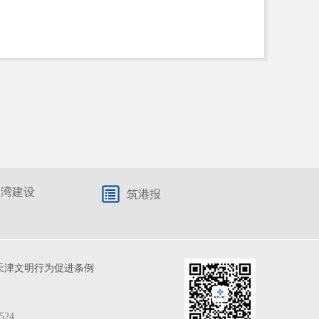
港湾建设
筑港报
天津文明行为促进条例
524