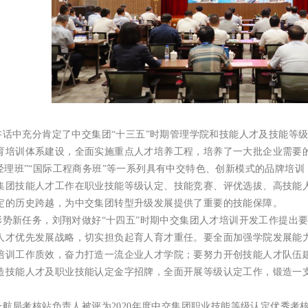
讲话中充分肯定了中交集团
“十三五”时期管理学院和技能人才及技能等
育培训体系建设，全面实施重点人才培养工程，培养了一大批企业需要的优
目经理班”“国际工程商务班”等一系列具有中交特色、创新模式的品牌培
集团技能人才工作在职业技能等级认定、技能竞赛、评优选拔、高技能
定的历史跨越，为中交集团转型升级发展提供了重要的技能保障。
形势新任务，刘翔对做好
“十四五”时期中交集团人才培训开发工作提出
人才优先发展战略，切实担负起育人育才重任。要全面加强学院发展能
培训工作质效，奋力打造一流企业人才学院；要努力开创技能人才队伍
造技能人才及职业技能认定金字招牌，全面开展等级认定工作，锻造一
一航局考核站负责人被评为
2020年度中交集团职业技能等级认定优秀考